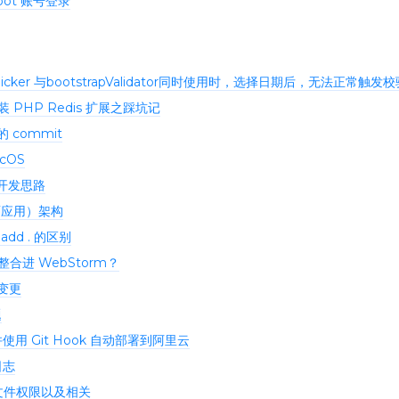
oot 账号登录
atepicker 与bootstrapValidator同时使用时，选择日期后，无法正常触发
 PHP Redis 扩展之踩坑记
 commit
cOS
离开发思路
面应用）架构
t add . 的区别
h 整合进 WebStorm？
址变更
题
并使用 Git Hook 自动部署到阿里云
日志
修改文件权限以及相关