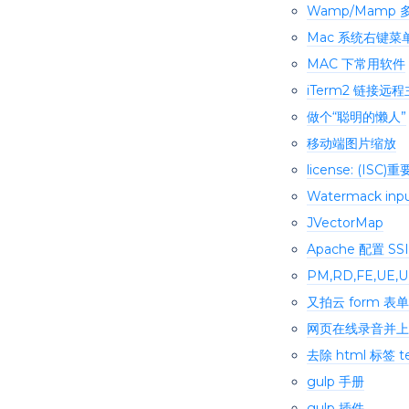
Wamp/Mamp
Mac 系统右键菜单添加
MAC 下常用软件
iTerm2 链接远
做个“聪明的懒人”
移动端图片缩放
license: (IS
Watermack inpu
JVectorMap
Apache 配置 S
PM,RD,FE,UE
又拍云 form 表
网页在线录音并上
去除 html 标签
gulp 手册
gulp 插件