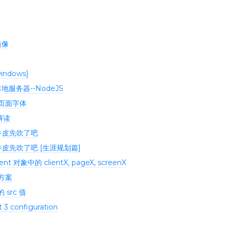
镜像
ndows]
本地服务器--NodeJS
 页面字体
码解读
牛皮先吹了吧
牛皮先吹了吧 [生涯规划篇]
vent 对象中的 clientX, pageX, screenX
决方案
 src 值
 3 configuration