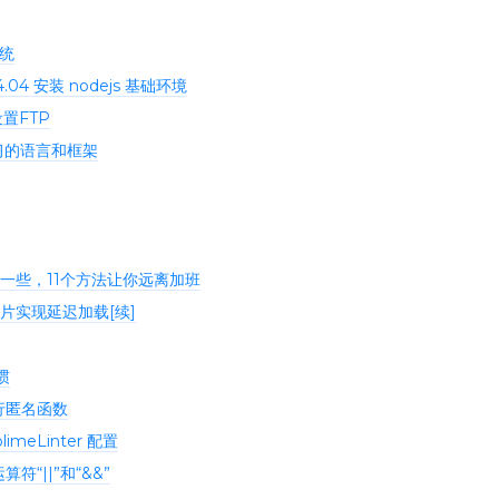
系统
4.04 安装 nodejs 基础环境
设置FTP
学习的语言和框架
一些，11个方法让你远离加班
片实现延迟加载[续]
惯
自执行匿名函数
imeLinter 配置
运算符“||”和“&&”