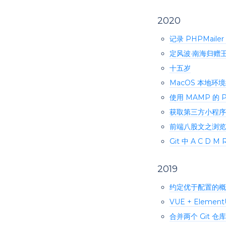
2020
记录 PHPMailer
定风波·南海归赠
十五岁
MacOS 本地环境
使用 MAMP 的 P
获取第三方小程序 
前端八股文之浏览
Git 中 A C D M
2019
约定优于配置的概
VUE + Elem
合并两个 Git 