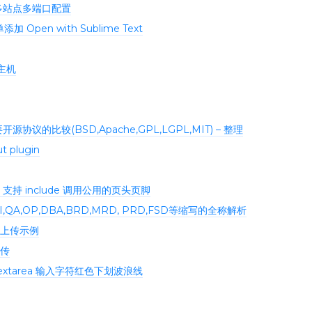
 多站点多端口配置
 Open with Sublime Text
程主机
C)重要开源协议的比较(BSD,Apache,GPL,LGPL,MIT) – 整理
t plugin
SI 支持 include 调用公用的页头页脚
,UI,QA,OP,DBA,BRD,MRD, PRD,FSD等缩写的全称解析
单上传示例
传
 textarea 输入字符红色下划波浪线