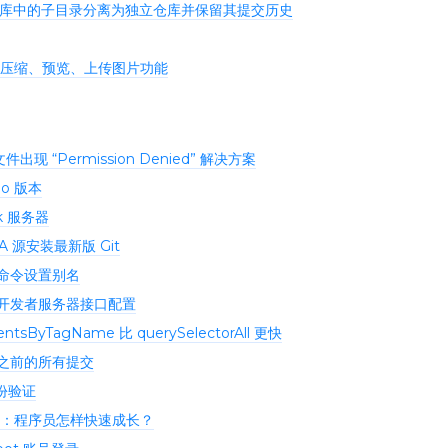
t 仓库中的子目录分离为独立仓库并保留其提交历史
压缩、预览、上传图片功能
出现 “Permission Denied” 解决方案
Go 版本
k 服务器
PA 源安装最新版 Git
用命令设置别名
-开发者服务器接口配置
tsByTagName 比 querySelectorAll 更快
交之前的所有提交
身份验证
：程序员怎样快速成长？